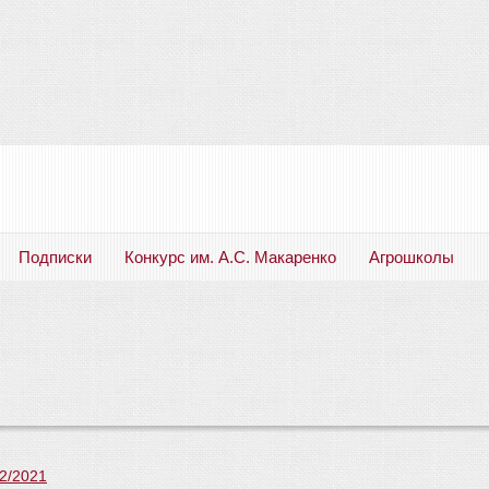
Подписки
Конкурс им. А.С. Макаренко
Агрошколы
Русский язык. Литература. Филология. Лингвистика. Методика преподавания. Учебные пособия
2/2021