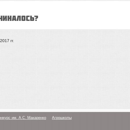
ЧИНАЛОСЬ?
017 гг.
онкурс им. А.С. Макаренко
Агрошколы