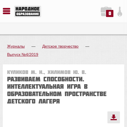
0
История. Обществознание. Методика преподавания. Учебные пособия
Русский язык. Литература. Филология. Лингвистика. Методика преподавания. Учебные пособия
Физика. Химия. Биология. Методика преподавания. Учебные пособия
Журналы
—
Детское творчество
—
Выпуск №4/2019
Куликов М. Н., Хилимов Ю. В.
РАЗВИВАЕМ СПОСОБНОСТИ.
Интеллектуальная игра в
образовательном пространстве
детского лагеря