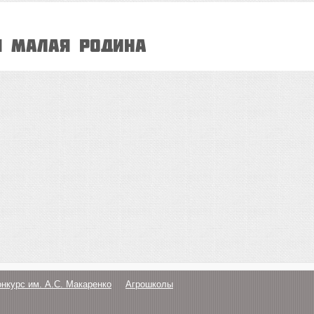
Я МАЛАЯ РОДИНА
онкурс им. А.С. Макаренко
Агрошколы