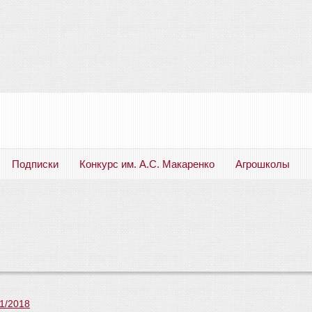
Подписки
Конкурс им. А.С. Макаренко
Агрошколы
Русский язык. Литература. Филология. Лингвистика. Методика преподавания. Учебные пособия
1/2018