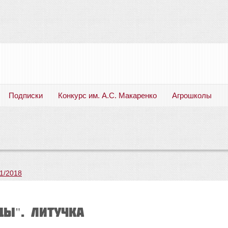
Подписки
Конкурс им. А.С. Макаренко
Агрошколы
Русский язык. Литература. Филология. Лингвистика. Методика преподавания. Учебные пособия
1/2018
ЦЫ". ЛиТучка