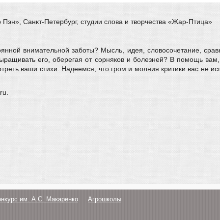
Пэн», Санкт-Петербург, студии слова и творчества «Жар-Птица»
стоянной внимательной заботы? Мысль, идея, словосочетание, сра
ыращивать его, оберегая от сорняков и болезней? В помощь вам
реть ваши стихи. Надеемся, что гром и молния критики вас не исп
ru.
онкурс им. А.С. Макаренко
Агрошколы