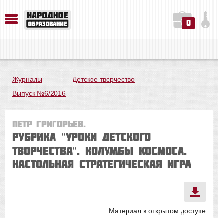
0
История. Обществознание. Методика преподавания. Учебные пособия
Русский язык. Литература. Филология. Лингвистика. Методика преподавания. Учебные пособия
Физика. Химия. Биология. Методика преподавания. Учебные пособия
Журналы
—
Детское творчество
—
Выпуск №6/2016
Петр ГРИГОРЬЕВ.
Рубрика "Уроки детского
творчества". КОЛУМБЫ КОСМОСА.
НАСТОЛЬНАЯ СТРАТЕГИЧЕСКАЯ ИГРА
Материал в открытом доступе