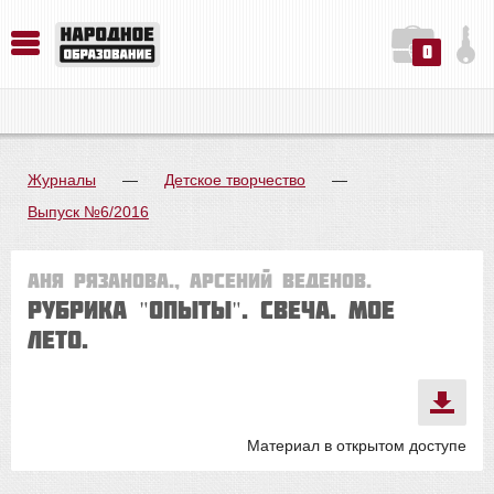
0
История. Обществознание. Методика преподавания. Учебные пособия
Русский язык. Литература. Филология. Лингвистика. Методика преподавания. Учебные пособия
Физика. Химия. Биология. Методика преподавания. Учебные пособия
Журналы
—
Детское творчество
—
Выпуск №6/2016
Аня РЯЗАНОВА., Арсений ВЕДЕНОВ.
Рубрика "Опыты". СВЕЧА. МОЕ
ЛЕТО.
Материал в открытом доступе