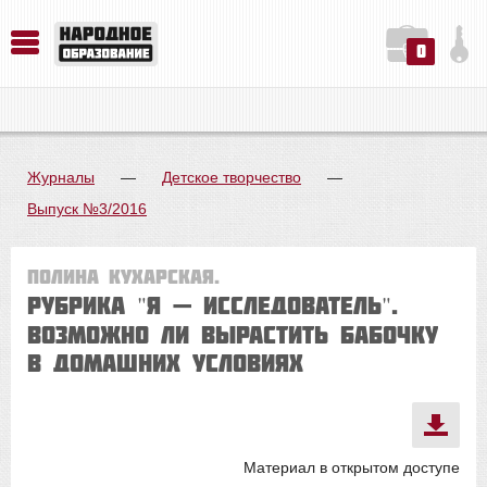
0
История. Обществознание. Методика преподавания. Учебные пособия
Русский язык. Литература. Филология. Лингвистика. Методика преподавания. Учебные пособия
Физика. Химия. Биология. Методика преподавания. Учебные пособия
Журналы
—
Детское творчество
—
Выпуск №3/2016
Полина Кухарская.
Рубрика "Я — ИССЛЕДОВАТЕЛЬ".
ВОЗМОЖНО ЛИ ВЫРАСТИТЬ БАБОЧКУ
В ДОМАШНИХ УСЛОВИЯХ
Материал в открытом доступе