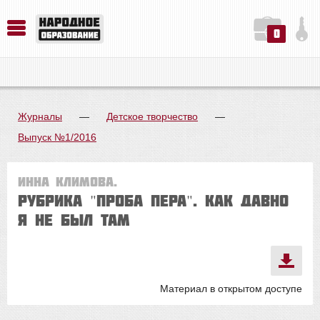
0
История. Обществознание. Методика преподавания. Учебные пособия
Русский язык. Литература. Филология. Лингвистика. Методика преподавания. Учебные пособия
Физика. Химия. Биология. Методика преподавания. Учебные пособия
Журналы
—
Детское творчество
—
Выпуск №1/2016
Инна КЛИМОВА.
Рубрика "Проба пера". КАК ДАВНО
Я НЕ БЫЛ ТАМ
Материал в открытом доступе