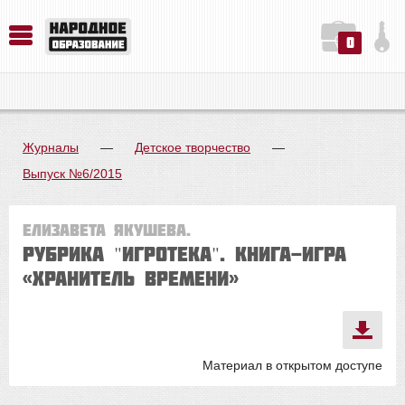
0
История. Обществознание. Методика преподавания. Учебные пособия
Русский язык. Литература. Филология. Лингвистика. Методика преподавания. Учебные пособия
Физика. Химия. Биология. Методика преподавания. Учебные пособия
Журналы
—
Детское творчество
—
Выпуск №6/2015
Елизавета ЯКУШЕВА.
Рубрика "Игротека". КНИГА-ИГРА
«ХРАНИТЕЛЬ ВРЕМЕНИ»
Материал в открытом доступе