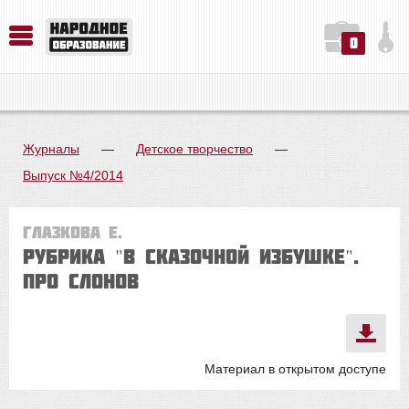
0
История. Обществознание. Методика преподавания. Учебные пособия
Русский язык. Литература. Филология. Лингвистика. Методика преподавания. Учебные пособия
Физика. Химия. Биология. Методика преподавания. Учебные пособия
Журналы
—
Детское творчество
—
Выпуск №4/2014
Глазкова Е.
Рубрика "В сказочной избушке".
ПРО СЛОНОВ
Материал в открытом доступе