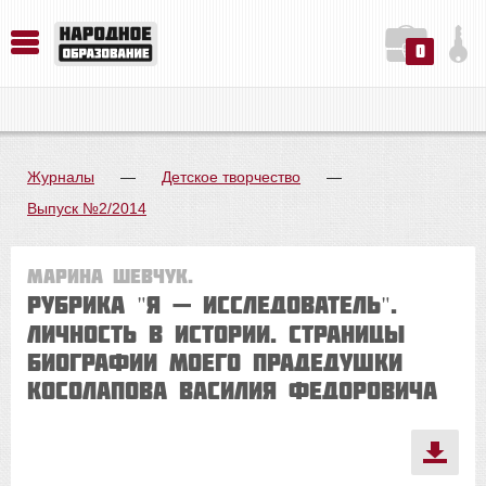
0
История. Обществознание. Методика преподавания. Учебные пособия
Русский язык. Литература. Филология. Лингвистика. Методика преподавания. Учебные пособия
Физика. Химия. Биология. Методика преподавания. Учебные пособия
Журналы
—
Детское творчество
—
Выпуск №2/2014
Марина ШЕВЧУК.
Рубрика "Я — ИССЛЕДОВАТЕЛЬ".
Личность в истории. Страницы
биографии моего прадедушки
Косолапова Василия Федоровича