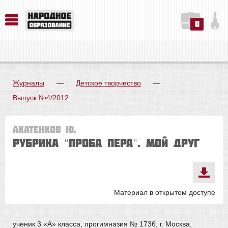
0
История. Обществознание. Методика преподавания. Учебные пособия
Русский язык. Литература. Филология. Лингвистика. Методика преподавания. Учебные пособия
Физика. Химия. Биология. Методика преподавания. Учебные пособия
Журналы
—
Детское творчество
—
Выпуск №4/2012
Акатенков Ю.
Рубрика "Проба пера". МОЙ ДРУГ
Материал в открытом доступе
ученик 3 «А» класса, прогимназия № 1736, г. Москва.