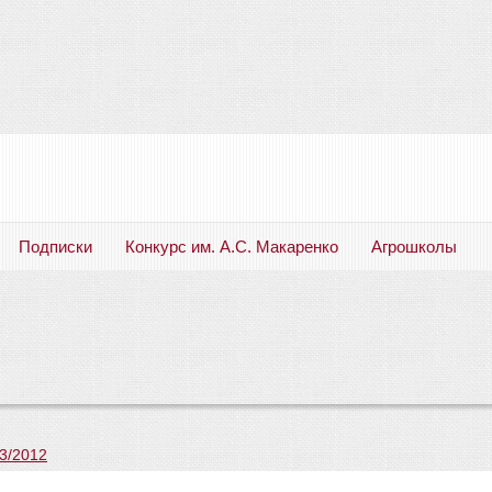
Подписки
Конкурс им. А.С. Макаренко
Агрошколы
Русский язык. Литература. Филология. Лингвистика. Методика преподавания. Учебные пособия
3/2012