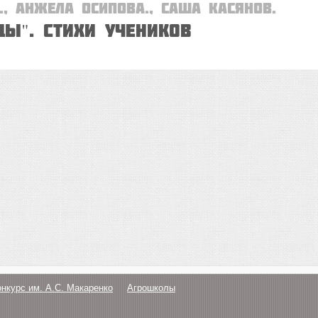
., Анжела ОСИПОВА., Саша КАСЯНОВ.
ЦЫ". Стихи учеников
онкурс им. А.С. Макаренко
Агрошколы