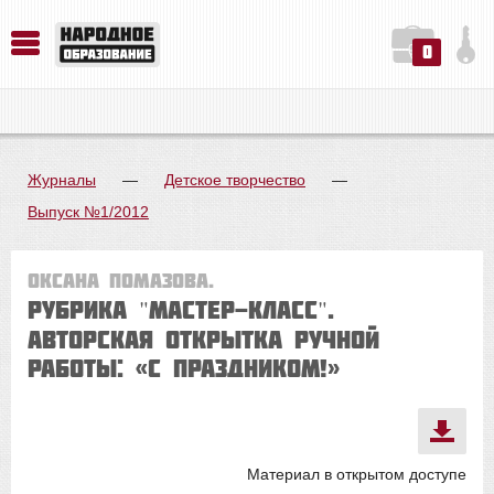
0
История. Обществознание. Методика преподавания. Учебные пособия
Русский язык. Литература. Филология. Лингвистика. Методика преподавания. Учебные пособия
Физика. Химия. Биология. Методика преподавания. Учебные пособия
Журналы
—
Детское творчество
—
Выпуск №1/2012
Оксана ПОМАЗОВА.
Рубрика "Мастер-класс".
АВТОРСКАЯ ОТКРЫТКА РУЧНОЙ
РАБОТЫ: «С ПРАЗДНИКОМ!»
Материал в открытом доступе