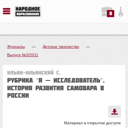
0
История. Обществознание. Методика преподавания. Учебные пособия
Русский язык. Литература. Филология. Лингвистика. Методика преподавания. Учебные пособия
Физика. Химия. Биология. Методика преподавания. Учебные пособия
Журналы
—
Детское творчество
—
Выпуск №3/2011
Ильин-Ильинский С.
Рубрика "Я — ИССЛЕДОВАТЕЛЬ".
ИСТОРИЯ РАЗВИТИЯ САМОВАРА В
РОССИИ
Материал в открытом доступе