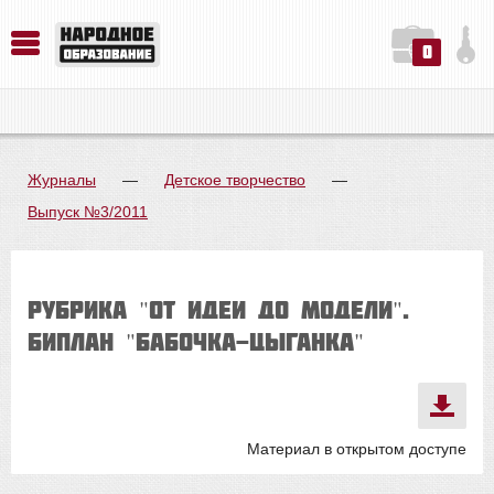
0
История. Обществознание. Методика преподавания. Учебные пособия
Русский язык. Литература. Филология. Лингвистика. Методика преподавания. Учебные пособия
Физика. Химия. Биология. Методика преподавания. Учебные пособия
Журналы
—
Детское творчество
—
Выпуск №3/2011
Рубрика "От идеи до модели".
Биплан "Бабочка-цыганка"
Материал в открытом доступе