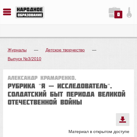
0
История. Обществознание. Методика преподавания. Учебные пособия
Русский язык. Литература. Филология. Лингвистика. Методика преподавания. Учебные пособия
Физика. Химия. Биология. Методика преподавания. Учебные пособия
Журналы
—
Детское творчество
—
Выпуск №3/2010
Александр КРАМАРЕНКО.
Рубрика "Я — ИССЛЕДОВАТЕЛЬ".
СОЛДАТСКИЙ БЫТ периода Великой
Отечественной войны
Материал в открытом доступе