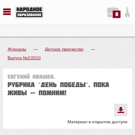
0
История. Обществознание. Методика преподавания. Учебные пособия
Русский язык. Литература. Филология. Лингвистика. Методика преподавания. Учебные пособия
Физика. Химия. Биология. Методика преподавания. Учебные пособия
Журналы
—
Детское творчество
—
Выпуск №2/2010
Евгений ИВАШЕВ.
Рубрика "День победы". Пока
живы — помним!
Материал в открытом доступе