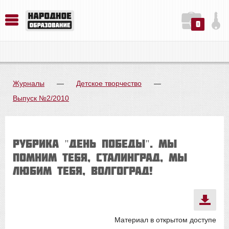
0
История. Обществознание. Методика преподавания. Учебные пособия
Русский язык. Литература. Филология. Лингвистика. Методика преподавания. Учебные пособия
Физика. Химия. Биология. Методика преподавания. Учебные пособия
Журналы
—
Детское творчество
—
Выпуск №2/2010
Рубрика "День победы". Мы
помним тебя, Сталинград, мы
любим тебя, Волгоград!
Материал в открытом доступе