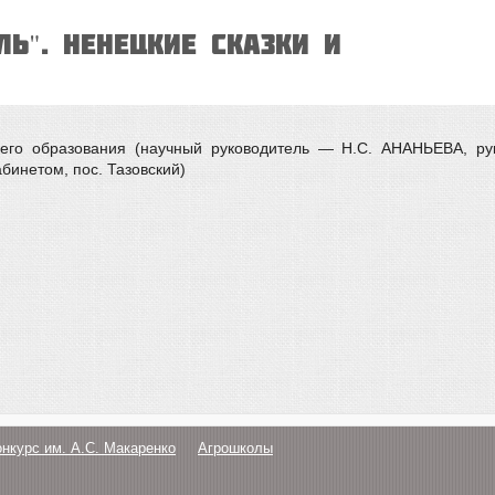
ЛЬ". НЕНЕЦКИЕ СКАЗКИ И
щего образования (научный руководитель — Н.С. АНАНЬЕВА, рук
инетом, пос. Тазовский)
онкурс им. А.С. Макаренко
Агрошколы