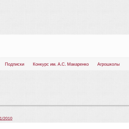
Подписки
Конкурс им. А.С. Макаренко
Агрошколы
Русский язык. Литература. Филология. Лингвистика. Методика преподавания. Учебные пособия
1/2010