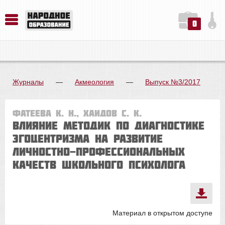
0
История. Обществознание. Методика преподавания. Учебные пособия
Русский язык. Литература. Филология. Лингвистика. Методика преподавания. Учебные пособия
Физика. Химия. Биология. Методика преподавания. Учебные пособия
Журналы
—
Акмеология
—
Выпуск №3/2017
Фатеева К. Н., Хаидов С. К.
ВЛИЯНИЕ МЕТОДИК ПО ДИАГНОСТИКЕ
ЭГОЦЕНТРИЗМА НА РАЗВИТИЕ
ЛИЧНОСТНО-ПРОФЕССИОНАЛЬНЫХ
КАЧЕСТВ ШКОЛЬНОГО ПСИХОЛОГА
Материал в открытом доступе