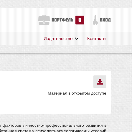
0
портфель
вход
Издательство
Контакты
О нас
Авторам
Поддержка
Публикации
Материал в открытом доступе
и факторов личностно-профессионального развития в
ботанная система психолого-акмеологических условий