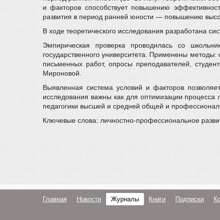
и факторов способствует повышению эффективност
развития в период ранней юности — повышению высок
В ходе теоретического исследования разработана си
Эмпирическая проверка проводилась со школьник
государственного университета. Применены методы: 
письменных работ, опросы преподавателей, студент
Мироновой.
Выявленная система условий и факторов позволяет
исследования важны как для оптимизации процесса л
педагогики высшей и средней общей и профессионал
Ключевые слова: личностно-профессиональное развит
Главная
Новости
Журналы
Книги
Подписки
К