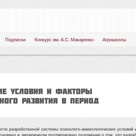
Подписки
Конкурс им. А.С. Макаренко
Агрошколы
Русский язык. Литература. Филология. Лингвистика. Методика преподавания. Учебные пособия
ИЕ УСЛОВИЯ И ФАКТОРЫ
НОГО РАЗВИТИЯ В ПЕРИОД
ости разработанной системы психолого-акмеологических условий 
основано и эмпирически подтверждено положение о том, что разра