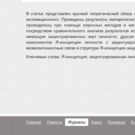
В статье представлен краткий теоретический обзор 
мотивационного. Приведены результаты эмпирическо
проводилось при помощи опросных методов и мето
посредством сравнительного анализа результатов и
имеющие акцентуированных черт личности, другу
компонентов Я-концепции личности с акцентуир
межкомпонентные связи в структуре Я-концепции акц
Ключевые слова: Я-концепция, акцентуированная лич
Главная
Новости
Журналы
Книги
Подписки
К