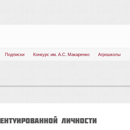
Подписки
Конкурс им. А.С. Макаренко
Агрошколы
Русский язык. Литература. Филология. Лингвистика. Методика преподавания. Учебные пособия
ЦЕНТУИРОВАННОЙ ЛИЧНОСТИ