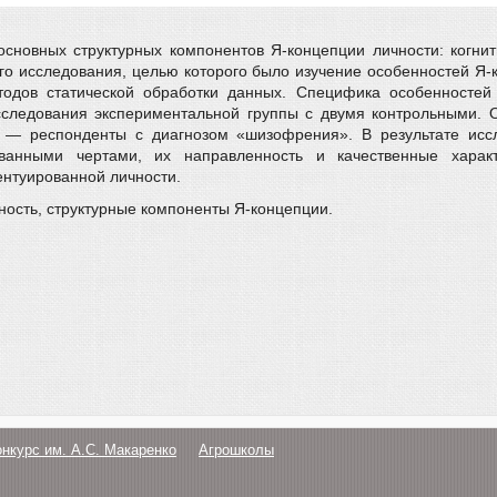
основных структурных компонентов Я-концепции личности: когнит
го исследования, целью которого было изучение особенностей Я-
дов статической обработки данных. Специфика особенностей 
сследования экспериментальной группы с двумя контрольными. 
ю — респонденты с диагнозом «шизофрения». В результате исс
ованными чертами, их направленность и качественные харак
ентуированной личности.
ность, структурные компоненты Я-концепции.
онкурс им. А.С. Макаренко
Агрошколы