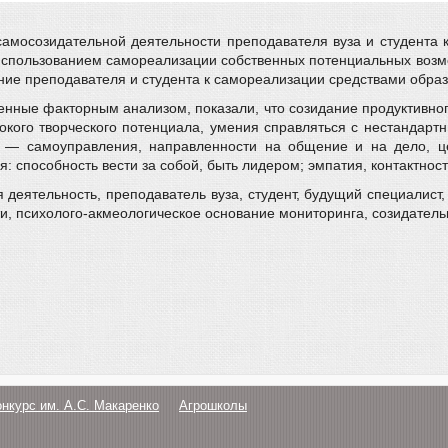
и самосозидательной деятельности преподавателя вуза и студента 
использованием самореализации собственных потенциальных воз
ение преподавателя и студента к самореализации средствами обра
нные факторным анализом, показали, что созидание продуктивног
кого творческого потенциала, умения справляться с нестандарт
 — самоуправления, направленности на общение и на дело, цен
 способность вести за собой, быть лидером; эмпатия, контактност
деятельность, преподаватель вуза, студент, будущий специалист,
, психолого-акмеологическое основание мониторинга, созидатель
онкурс им. А.С. Макаренко
Агрошколы