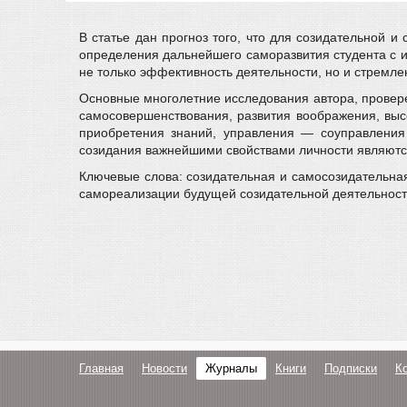
В статье дан прогноз того, что для созидательной 
определения дальнейшего саморазвития студента с 
не только эффективность деятельности, но и стремл
Основные многолетние исследования автора, провере
самосовершенствования, развития воображения, высо
приобретения знаний, управления — соуправления
созидания важнейшими свойствами личности являются:
Ключевые слова: созидательная и самосозидательная 
самореализации будущей созидательной деятельности
Главная
Новости
Журналы
Книги
Подписки
К