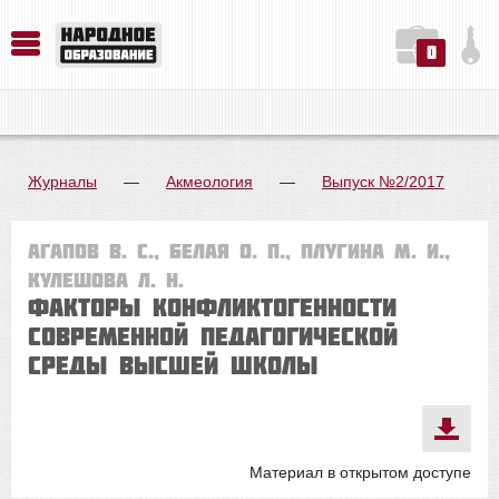
0
История. Обществознание. Методика преподавания. Учебные пособия
Русский язык. Литература. Филология. Лингвистика. Методика преподавания. Учебные пособия
Физика. Химия. Биология. Методика преподавания. Учебные пособия
Журналы
—
Акмеология
—
Выпуск №2/2017
Агапов В. С., Белая О. П., Плугина М. И.,
Кулешова Л. Н.
ФАКТОРЫ КОНФЛИКТОГЕННОСТИ
СОВРЕМЕННОЙ ПЕДАГОГИЧЕСКОЙ
СРЕДЫ ВЫСШЕЙ ШКОЛЫ
Материал в открытом доступе