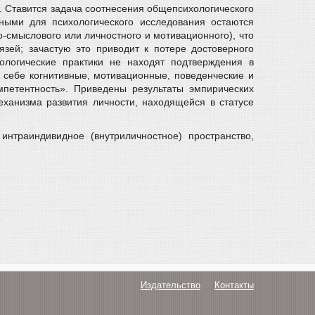
. Ставится задача соотнесения общепсихологического
нными для психологического исследования остаются
о-смыслового или личностного и мотивационного), что
язей; зачастую это приводит к потере достоверного
ологические практики не находят подтверждения в
 себе когнитивные, мотивационные, поведенческие и
мпетентность». Приведены результаты эмпирических
еханизма развития личности, находящейся в статусе
интраиндивидное (внутриличностное) пространство,
Издательство
Контакты