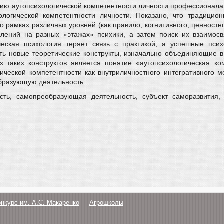
ию аутопсихологической компетентности личности профессионала
ологической компетентности личности. Показано, что традицио
 рамках различных уровней (как правило, когнитивного, ценностн
лений на разных «этажах» психики, а затем поиск их взаимосв
ческая психология теряет связь с практикой, а успешные псих
ать новые теоретические конструкты, изначально объединяющие в
з таких конструктов является понятие «аутопсихологическая ко
ической компетентности как внутриличностного интегративного м
бразующую деятельность.
сть, самопреобразующая деятельность, субъект саморазвития, 
онкурс им. А.С. Макаренко
Агрошколы