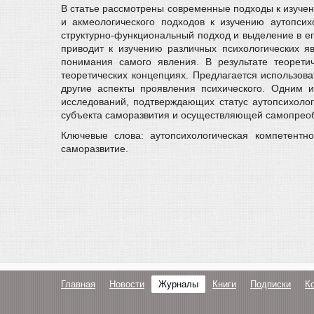
В статье рассмотрены современные подходы к изучен
и акмеологического подходов к изучению аутопсих
структурно-функциональный подход и выделение в его
приводит к изучению различных психологических яв
понимания самого явления. В результате теорети
теоретических концепциях. Предлагается использов
другие аспекты проявления психического. Одним и
исследований, подтверждающих статус аутопсихолог
субъекта саморазвития и осуществляющей самопрео
Ключевые слова: аутопсихологическая компетентно
саморазвитие.
Главная
Новости
Журналы
Книги
Подписки
К