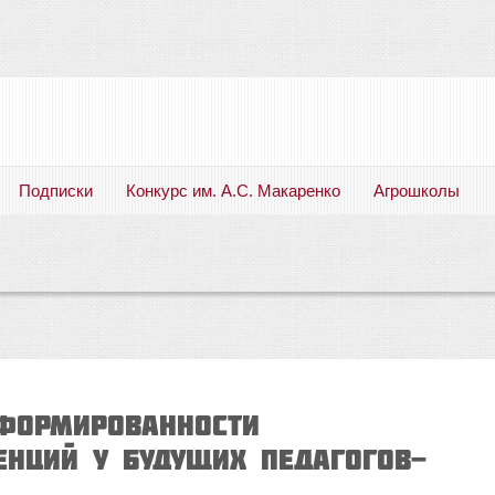
Подписки
Конкурс им. А.С. Макаренко
Агрошколы
Русский язык. Литература. Филология. Лингвистика. Методика преподавания. Учебные пособия
СФОРМИРОВАННОСТИ
НЦИЙ У БУДУЩИХ ПЕДАГОГОВ-