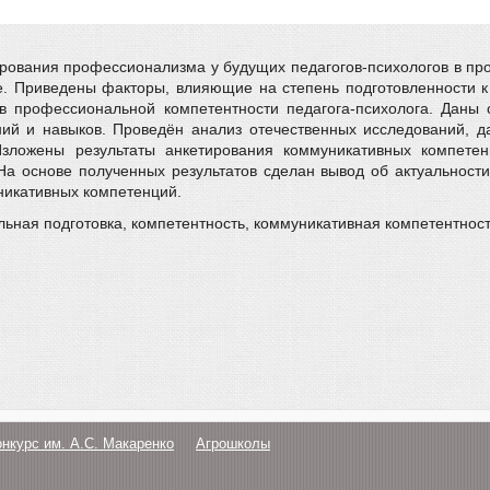
рования профессионализма у будущих педагогов-психологов в про
е. Приведены факторы, влияющие на степень подготовленности 
ов профессиональной компетентности педагога-психолога. Даны
 и навыков. Проведён анализ отечественных исследований, да
Изложены результаты анкетирования коммуникативных компете
На основе полученных результатов сделан вывод об актуальност
никативных компетенций.
ная подготовка, компетентность, коммуникативная компетентность
онкурс им. А.С. Макаренко
Агрошколы