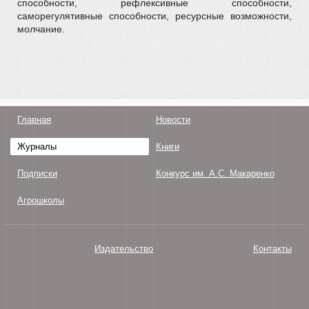
способности, рефлексивные способности,
саморегулятивные способности, ресурсные возможности,
молчание.
Главная
Новости
Журналы
Книги
Подписки
Конкурс им. А.С. Макаренко
Агрошколы
Издательство
Контакты
О нас
Авторам
Поддержка
Публикации