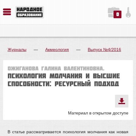
0
История. Обществознание. Методика преподавания. Учебные пособия
Русский язык. Литература. Филология. Лингвистика. Методика преподавания. Учебные пособия
Физика. Химия. Биология. Методика преподавания. Учебные пособия
Журналы
—
Акмеология
—
Выпуск №4/2016
Ожиганова Галина Валентиновна.
ПСИХОЛОГИЯ МОЛЧАНИЯ И ВЫСШИЕ
СПОСОБНОСТИ: РЕСУРСНЫЙ ПОДХОД
Материал в открытом доступе
В статье рассматривается психология молчания как новая