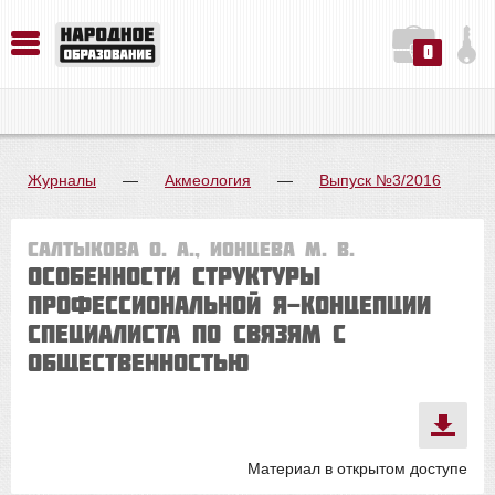
0
История. Обществознание. Методика преподавания. Учебные пособия
Русский язык. Литература. Филология. Лингвистика. Методика преподавания. Учебные пособия
Физика. Химия. Биология. Методика преподавания. Учебные пособия
Журналы
—
Акмеология
—
Выпуск №3/2016
Салтыкова О. А., Ионцева М. В.
ОСОБЕННОСТИ СТРУКТУРЫ
ПРОФЕССИОНАЛЬНОЙ Я-КОНЦЕПЦИИ
СПЕЦИАЛИСТА ПО СВЯЗЯМ С
ОБЩЕСТВЕННОСТЬЮ
Материал в открытом доступе