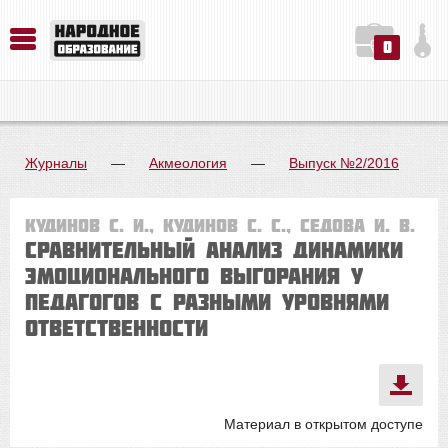
0
История. Обществознание. Методика преподавания. Учебные пособия
Русский язык. Литература. Филология. Лингвистика. Методика преподавания. Учебные пособия
Физика. Химия. Биология. Методика преподавания. Учебные пособия
Журналы
—
Акмеология
—
Выпуск №2/2016
Кудинов С. И., Кудинов С. С., Седова И. В.
СРАВНИТЕЛЬНЫЙ АНАЛИЗ ДИНАМИКИ
ЭМОЦИОНАЛЬНОГО ВЫГОРАНИЯ У
ПЕДАГОГОВ С РАЗНЫМИ УРОВНЯМИ
ОТВЕТСТВЕННОСТИ
Материал в открытом доступе