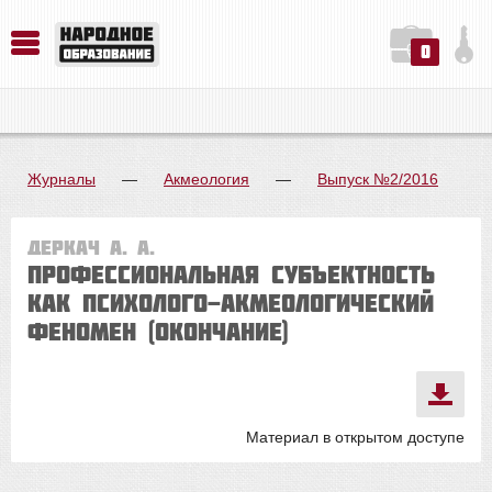
0
История. Обществознание. Методика преподавания. Учебные пособия
Русский язык. Литература. Филология. Лингвистика. Методика преподавания. Учебные пособия
Физика. Химия. Биология. Методика преподавания. Учебные пособия
Журналы
—
Акмеология
—
Выпуск №2/2016
Деркач А. А.
ПРОФЕССИОНАЛЬНАЯ СУБЪЕКТНОСТЬ
КАК ПСИХОЛОГО-АКМЕОЛОГИЧЕСКИЙ
ФЕНОМЕН (окончание)
Материал в открытом доступе