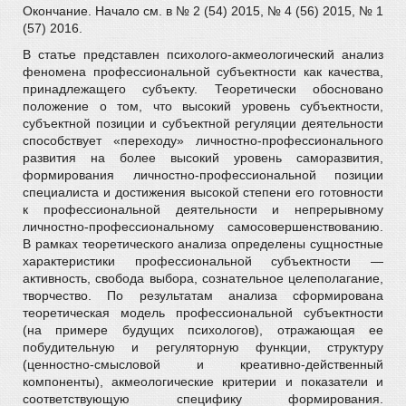
Окончание. Начало см. в № 2 (54) 2015, № 4 (56) 2015, № 1
(57) 2016.
В статье представлен психолого-акмеологический анализ
феномена профессиональной субъектности как качества,
принадлежащего субъекту. Теоретически обосновано
положение о том, что высокий уровень субъектности,
субъектной позиции и субъектной регуляции деятельности
способствует «переходу» личностно-профессионального
развития на более высокий уровень саморазвития,
формирования личностно-профессиональной позиции
специалиста и достижения высокой степени его готовности
к профессиональной деятельности и непрерывному
личностно-профессиональному самосовершенствованию.
В рамках теоретического анализа определены сущностные
характеристики профессиональной субъектности ―
активность, свобода выбора, сознательное целеполагание,
творчество. По результатам анализа сформирована
теоретическая модель профессиональной субъектности
(на примере будущих психологов), отражающая ее
побудительную и регуляторную функции, структуру
(ценностно-смысловой и креативно-действенный
компоненты), акмеологические критерии и показатели и
соответствующую специфику формирования.