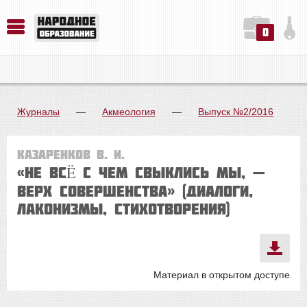
0
История. Обществознание. Методика преподавания. Учебные пособия
Русский язык. Литература. Филология. Лингвистика. Методика преподавания. Учебные пособия
Физика. Химия. Биология. Методика преподавания. Учебные пособия
Журналы
—
Акмеология
—
Выпуск №2/2016
Казаренков В. И.
«НЕ ВСË С ЧЕМ СВЫКЛИСЬ МЫ, —
ВЕРХ СОВЕРШЕНСТВА» (ДИАЛОГИ,
ЛАКОНИЗМЫ, СТИХОТВОРЕНИЯ)
Материал в открытом доступе