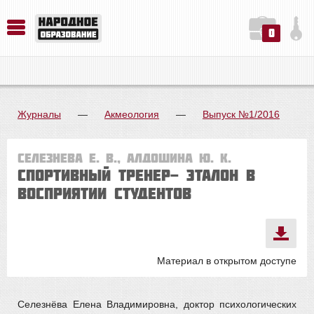
0
История. Обществознание. Методика преподавания. Учебные пособия
Русский язык. Литература. Филология. Лингвистика. Методика преподавания. Учебные пособия
Физика. Химия. Биология. Методика преподавания. Учебные пособия
Журналы
—
Акмеология
—
Выпуск №1/2016
Селезнева Е. В., Алдошина Ю. К.
СПОРТИВНЫЙ ТРЕНЕР- ЭТАЛОН В
ВОСПРИЯТИИ СТУДЕНТОВ
Материал в открытом доступе
Селезнёва Елена Владимировна, доктор психологических