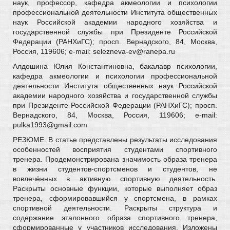
наук, профессор, кафедра акмеологии и психологии
профессиональной деятельности Института общественных
наук Российской академии народного хозяйства и
государственной службы при Президенте Российской
Федерации (РАНХиГС); просп. Вернадского, 84, Москва,
Россия, 119606; e-mail: selezneva-ev@ranepa.ru
Алдошина Юлия Константиновна, бакалавр психологии,
кафедра акмеологии и психологии профессиональной
деятельности Института общественных наук Российской
академии народного хозяйства и государственной службы
при Президенте Российской Федерации (РАНХиГС); просп.
Вернадского, 84, Москва, Россия, 119606; e-mail:
pulka1993@gmail.com
РЕЗЮМЕ. В статье представлены результаты исследования
особенностей восприятия студентами спортивного
тренера. Продемонстрирована значимость образа тренера
в жизни студентов-спортсменов и студентов, не
вовлечённых в активную спортивную деятельность.
Раскрыты основные функции, которые выполняет образ
тренера, сформировавшийся у спортсмена, в рамках
спортивной деятельности. Раскрыты структура и
содержание эталонного образа спортивного тренера,
сформированные у участников исследования. Изложены