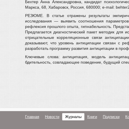
Бехтер Анна Александровна, кандидат психологическ
Маркса, 68, Хабаровск, Россия, 680000; e-mail: behte
РЕЗЮМЕ. В статье отражены результаты эмпирич
исследования — выявить соотношения параметров 
рефлексия прошлого опыта, гипнабельность. Предста
Предлагается диагностический пакет методик для 
отрицательные корреляционные связи антиципаци
доказывают, что уровень антиципации связан с ре
разработать программу развития антиципации в проф
Ключевые слова: антиципация, модель антиципаци
бдительность, совладающее поведение, будущий спец
Главная
Новости
Журналы
Книги
Подписки
К