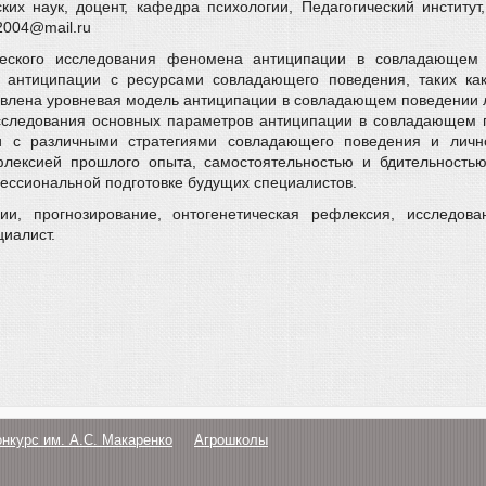
их наук, доцент, кафедра психологии, Педагогический институт,
r2004@mail.ru
еского исследования феномена антиципации в совладающем 
антиципации с ресурсами совладающего поведения, таких как 
влена уровневая модель антиципации в совладающем поведении л
исследования основных параметров антиципации в совладающем
и с различными стратегиями совладающего поведения и лично
флексией прошлого опыта, самостоятельностью и бдительность
ессиональной подготовке будущих специалистов.
и, прогнозирование, онтогенетическая рефлексия, исследован
иалист.
онкурс им. А.С. Макаренко
Агрошколы