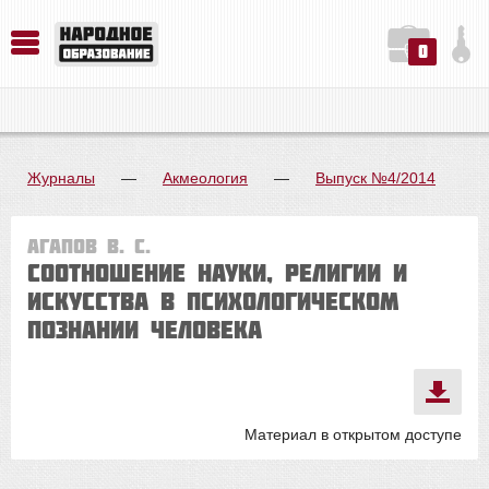
0
История. Обществознание. Методика преподавания. Учебные пособия
Русский язык. Литература. Филология. Лингвистика. Методика преподавания. Учебные пособия
Физика. Химия. Биология. Методика преподавания. Учебные пособия
Журналы
—
Акмеология
—
Выпуск №4/2014
Агапов В. С.
СООТНОШЕНИЕ НАУКИ, РЕЛИГИИ И
ИСКУССТВА В ПСИХОЛОГИЧЕСКОМ
ПОЗНАНИИ ЧЕЛОВЕКА
Материал в открытом доступе