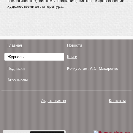
внелогическое, системы познания, синтез, мировоззрение,
художественная литература.
Главная
Новости
Журналы
Книги
Подписки
Конкурс им. А.С. Макаренко
Агрошколы
Издательство
Контакты
О нас
Авторам
Поддержка
Публикации