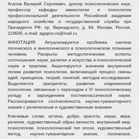
Агапов Валерий Сергеевич, доктор психологических наук,
профессор кафедры акмеологии и психологии
профессиональной деятельности Российской академии
народного хозяйства и государственной службы при
Президенте РФ; пр. Вернадского, д. 84, Москва, Россия,
119606; e-mail: agapov.vs@mail.ru
АННОТАЦИЯ. Актуализируется проблема синтеза
логического и внелогического в психологическом познании
человека. Раскрыты методологические аспекты
соотношения науки, религии и искусства в психологической
науке и практике. Акцентируется значение внутренней
логики развития психологии, включающей процесс смены
идей, принципов, теорий, понятий, методов исследования.
Выделяются приоритеты развития современной
психологии, связанные с переходом к VI технологическому
укладу и зарождением постнеклассической науки.
Рассматривается соотнесённость научно-гуманитарного
знания с религиозным и художественным знанием.
Ключевые слова: истина, добро, красота, наука, вера,
религия, художественный образ личности, внутренний мир,
психологизм, психологический тип эпохи, художественный
метод, научно-гуманитарное знание, логическое,