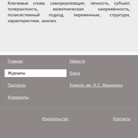
Ключевые слова: самореализация, личность, субъект,
толерантность, межэтническая напряжённость,
полисистемный подход, переменные, структура,
характеристики, анализ.
Главная
Новости
Журналы
Книги
Подписки
Конкурс им. А.С. Макаренко
Агрошколы
Издательство
Контакты
О нас
Авторам