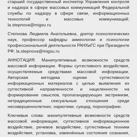
старший государственный инспектор Управления контроля
и надзора в сфере массовых коммуникаций Федеральной
службы по надзору в сфере связи, информационных
технологий и массовых коммуникаций;
la.stepnova@migsu.ru
Степнова Людмила Анатольевна, доктор психологических
наук, профессор кафедры акмеологии и психологии
профессиональной деятельности РАНХиГС при Президенте
РФ; la.stepnova@migsu.ru
АННОТАЦИЯ. Манипулятивные возможности средств
массовой информации. Формы суггестивного воздействия,
осуществляемые средствами массовой информации.
Авторская методика оценки суггестивности
информационных материалов с целью выявления их
суггестивной направленности и нацеленности на
формирование смыслов, пропагандирующих экстремизм,
нетрадиционные сексуальные отношения среди
несовершеннолетних, наркотики, суицид, порнографию.
Ключевые слова: манипулятивные возможности средств
массовой информации, суггестивное информационное
воздействие, речевое воздействие, суггестивные техники
воздействия, установка, изменённые состояния сознания,