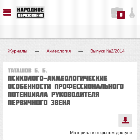
0
История. Обществознание. Методика преподавания. Учебные пособия
Русский язык. Литература. Филология. Лингвистика. Методика преподавания. Учебные пособия
Физика. Химия. Биология. Методика преподавания. Учебные пособия
Журналы
—
Акмеология
—
Выпуск №2/2014
Таташов Б. Б.
ПСИХОЛОГО-АКМЕОЛОГИЧЕСКИЕ
ОСОБЕННОСТИ ПРОФЕССИОНАЛЬНОГО
ПОТЕНЦИАЛА РУКОВОДИТЕЛЯ
ПЕРВИЧНОГО ЗВЕНА
Материал в открытом доступе