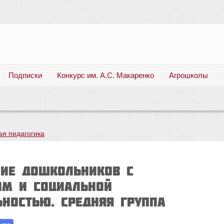
Подписки
Конкурс им. А.С. Макаренко
Агрошколы
Русский язык. Литература. Филология. Лингвистика. Методика преподавания. Учебные пособия
ая педагогика
ие дошкольников с
м и социальной
ьностью. Средняя группа