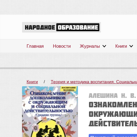
Главная
Новости
Журналы
Книги
Книги
/
Теория и методика воспитания. Социальн
Алешина Н. В.
Ознакомлен
окружающи
действител