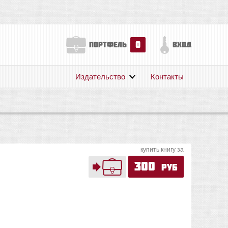
0
портфель
вход
Издательство
Контакты
О нас
Авторам
Поддержка
Публикации
купить книгу за
300
руб