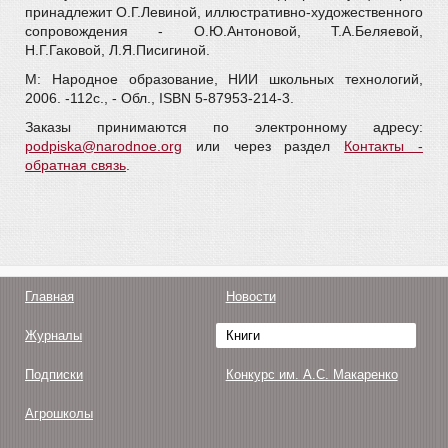
принадлежит О.Г.Левиной, иллюстративно-художественного
сопровождения - О.Ю.Антоновой, Т.А.Беляевой,
Н.Г.Гаковой, Л.Я.Писигиной.
М: Народное образование, НИИ школьных технологий,
2006. -112с., - Обл., ISBN 5-87953-214-3.
Заказы принимаются по электронному адресу:
podpiska@narodnoe.org
или через раздел
Контакты -
обратная связь
.
Главная
Новости
Журналы
Книги
Подписки
Конкурс им. А.С. Макаренко
Агрошколы