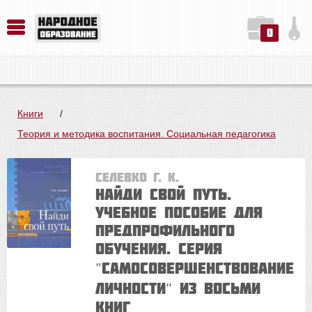
0
История. Обществознание. Методика преподавания. Учебные пособия
Русский язык. Литература. Филология. Лингвистика. Методика преподавания. Учебные пособия
Физика. Химия. Биология. Методика преподавания. Учебные пособия
Книги
/
Теория и методика воспитания. Социальная педагогика
Селевко Г. К.
Найди свой путь.
Учебное пособие для
предпрофильного
обучения. Серия
"Самосовершенствование
личности" из восьми
книг