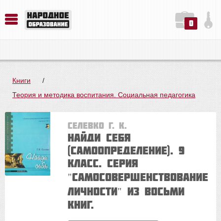
0
История. Обществознание. Методика преподавания. Учебные пособия
Русский язык. Литература. Филология. Лингвистика. Методика преподавания. Учебные пособия
Физика. Химия. Биология. Методика преподавания. Учебные пособия
Книги
/
Теория и методика воспитания. Социальная педагогика
Селевко Г. К.
Найди себя
(самоопределение). 9
класс. Серия
"Самосовершенствование
личности" из восьми
книг.