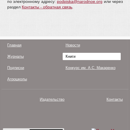
по электронному адресу:
podpiska@narodnoe.org
или через
раздел
Контакты - обратная связь
.
Главная
Новости
Журналы
Книги
Подписки
Конкурс им. А.С. Макаренко
Агрошколы
Издательство
Контакты
О нас
Авторам
Поддержка
Публикации