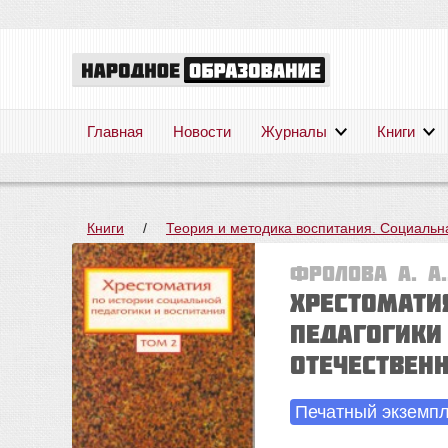
Главная
Новости
Журналы
Книги
Книги
/
Теория и методика воспитания. Социальн
Фролова А. А.
Хрестомати
педагогики 
Отечествен
Печатный экземп