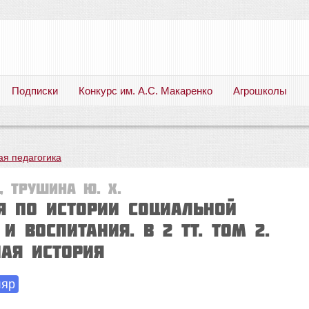
Подписки
Конкурс им. А.С. Макаренко
Агрошколы
Русский язык. Литература. Филология. Лингвистика. Методика преподавания. Учебные пособия
ая педагогика
, Трушина Ю. Х.
я по истории социальной
и воспитания. В 2 тт. Том 2.
ная история
ляр