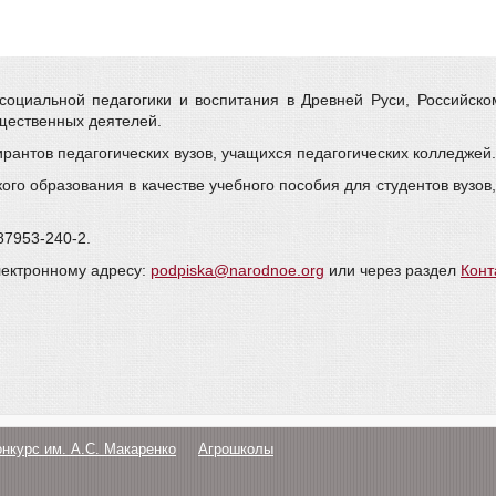
оциальной педагогики и воспитания в Древней Руси, Российско
бщественных деятелей.
рантов педагогических вузов, учащихся педагогических колледжей.
го образования в качестве учебного пособия для студентов вузо
87953-240-2.
лектронному адресу:
podpiska@narodnoe.org
или через раздел
Конт
онкурс им. А.С. Макаренко
Агрошколы