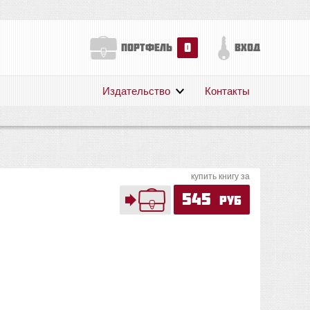
0
портфель
вход
Издательство
Контакты
О нас
Авторам
Поддержка
купить книгу за
Публикации
545
руб