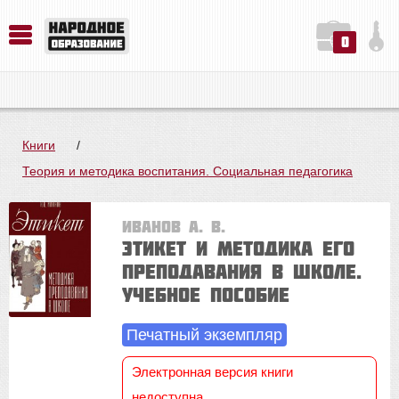
0
История. Обществознание. Методика преподавания. Учебные пособия
Русский язык. Литература. Филология. Лингвистика. Методика преподавания. Учебные пособия
Физика. Химия. Биология. Методика преподавания. Учебные пособия
Книги
/
Теория и методика воспитания. Социальная педагогика
Иванов А. В.
Этикет и методика его
преподавания в школе.
Учебное пособие
Печатный экземпляр
Электронная версия книги
недоступна