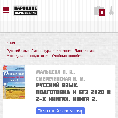
0
История. Обществознание. Методика преподавания. Учебные пособия
Русский язык. Литература. Филология. Лингвистика. Методика преподавания. Учебные пособия
Физика. Химия. Биология. Методика преподавания. Учебные пособия
Книги
/
Русский язык. Литература. Филология. Лингвистика.
Методика преподавания. Учебные пособия
Мальцева Л. И.,
Смеречинская Н. М.
Русский язык.
Подготовка к ЕГЭ 2020 в
2-х книгах. Книга 2.
Печатный экземпляр