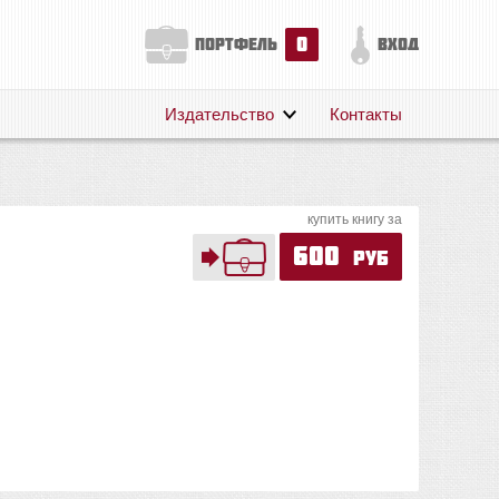
0
портфель
вход
Издательство
Контакты
О нас
Авторам
купить книгу за
Поддержка
600
руб
Публикации