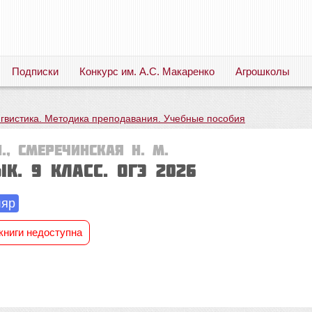
Подписки
Конкурс им. А.С. Макаренко
Агрошколы
Русский язык. Литература. Филология. Лингвистика. Методика преподавания. Учебные пособия
нгвистика. Методика преподавания. Учебные пособия
., Смеречинская Н. М.
к. 9 класс. ОГЭ 2026
ляр
книги недоступна