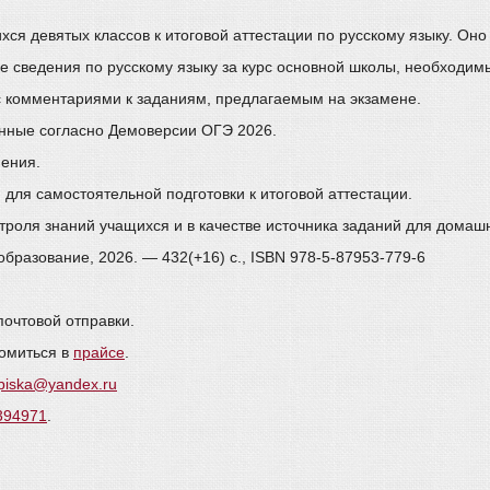
я девятых классов к итоговой аттестации по русскому языку. Оно 
се сведения по русскому языку за курс основной школы, необходимы
 с комментариями к заданиям, предлагаемым на экзамене.
ленные согласно Демоверсии ОГЭ 2026.
нения.
для самостоятельной подготовки к итоговой аттестации.
роля знаний учащихся и в качестве источника заданий для домашн
 образование, 2026. — 432(+16) с., ISBN 978-5-87953-779-6
почтовой отправки.
омиться в
прайсе
.
piska@yandex.ru
0394971
.