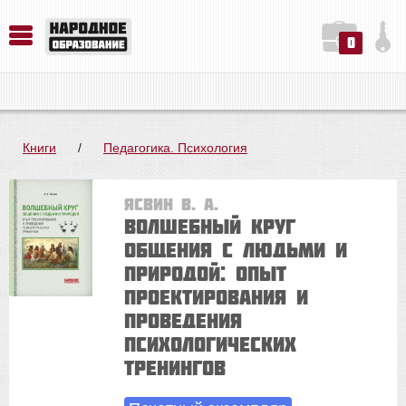
0
История. Обществознание. Методика преподавания. Учебные пособия
Русский язык. Литература. Филология. Лингвистика. Методика преподавания. Учебные пособия
Физика. Химия. Биология. Методика преподавания. Учебные пособия
Книги
/
Педагогика. Психология
Ясвин В. А.
Волшебный круг
общения с людьми и
природой: опыт
проектирования и
проведения
психологических
тренингов