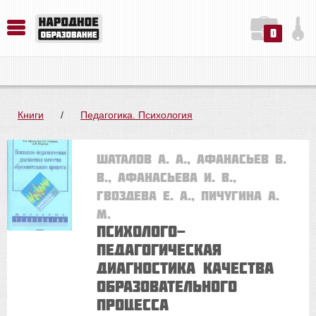
0
История. Обществознание. Методика преподавания. Учебные пособия
Русский язык. Литература. Филология. Лингвистика. Методика преподавания. Учебные пособия
Физика. Химия. Биология. Методика преподавания. Учебные пособия
Книги
/
Педагогика. Психология
Шаталов А. А., Афанасьев В.
В., Афанасьева И. В.,
Гвоздева Е. А., Пичугина А.
М.
Психолого-
педагогическая
диагностика качества
образовательного
процесса