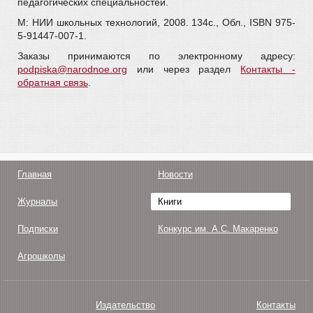
педагогических специальностей.
М: НИИ школьных технологий, 2008. 134с., Обл., ISBN 975-
5-91447-007-1.
Заказы принимаются по электронному адресу:
podpiska@narodnoe.org
или через раздел
Контакты -
обратная связь
.
Главная
Новости
Журналы
Книги
Подписки
Конкурс им. А.С. Макаренко
Агрошколы
Издательство
Контакты