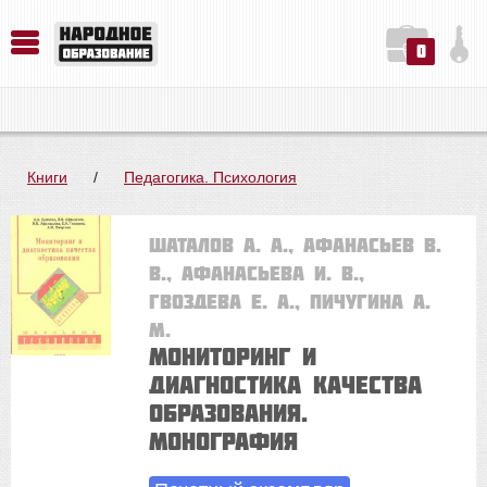
0
История. Обществознание. Методика преподавания. Учебные пособия
Русский язык. Литература. Филология. Лингвистика. Методика преподавания. Учебные пособия
Физика. Химия. Биология. Методика преподавания. Учебные пособия
Книги
/
Педагогика. Психология
Шаталов А. А., Афанасьев В.
В., Афанасьева И. В.,
Гвоздева Е. А., Пичугина А.
М.
Мониторинг и
диагностика качества
образования.
Монография