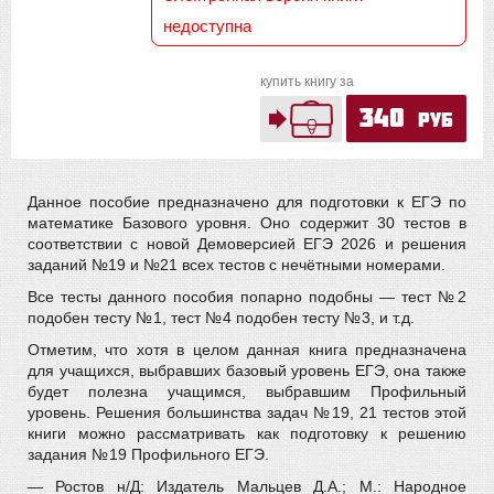
недоступна
купить книгу за
340
руб
Данное пособие предназначено для подготовки к ЕГЭ по
математике Базового уровня. Оно содержит 30 тестов в
соответствии с новой Демоверсией ЕГЭ 2026 и решения
заданий №19 и №21 всех тестов с нечётными номерами.
Все тесты данного пособия попарно подобны — тест № 2
подобен тесту № 1, тест № 4 подобен тесту № 3, и т.д.
Отметим, что хотя в целом данная книга предназначена
для учащихся, выбравших базовый уровень ЕГЭ, она также
будет полезна учащимся, выбравшим Профильный
уровень. Решения большинства задач № 19, 21 тестов этой
книги можно рассматривать как подготовку к решению
задания № 19 Профильного ЕГЭ.
— Ростов н/Д: Издатель Мальцев Д.А.; М.: Народное