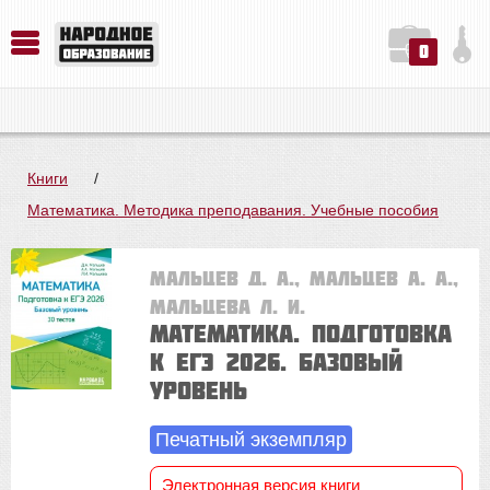
0
История. Обществознание. Методика преподавания. Учебные пособия
Русский язык. Литература. Филология. Лингвистика. Методика преподавания. Учебные пособия
Физика. Химия. Биология. Методика преподавания. Учебные пособия
Книги
/
Математика. Методика преподавания. Учебные пособия
Мальцев Д. А., Мальцев А. А.,
Мальцева Л. И.
Математика. Подготовка
к ЕГЭ 2026. Базовый
уровень
Печатный экземпляр
Электронная версия книги