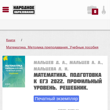
0
История. Обществознание. Методика преподавания. Учебные пособия
Русский язык. Литература. Филология. Лингвистика. Методика преподавания. Учебные пособия
Физика. Химия. Биология. Методика преподавания. Учебные пособия
Книги
/
Математика. Методика преподавания. Учебные пособия
Мальцев Д. А., Мальцев А. А.,
Мальцева Л. И.
Математика. Подготовка
к ЕГЭ 2022. Профильный
уровень. Решебник.
Печатный экземпляр