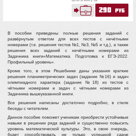
купить книгу за
290
руб
В пособии приведены полные решения заданий с
развёрнутым ответом для всех тестов с нечётными
номерами (т.е. решения тестов №1, №3, №5 и т.д.), а также
решения всех заданий с нечётными номерами из
Задачника книги«Математика. Подготовка к ЕГЭ-2022.
Профильный уровень».
Кроме того, в этом Решебнике даны указания краткие
решения планиметрических задач (задание №16) и задач
олимпиадного характера (задание №18) из тестов с
чётными номерами и задач с чётными номерами из
Задачника вышеуказанной книги.
Все решения написаны достаточно подробно, в стиле
беседы с читателем.
Данное пособие поможет ученикам приобрести устойчивые
навыки в решении ряда заданий и существенно повысить
уровень математической культуры. Это, в свою очередь,
будет способствовать не только успешной сдаче